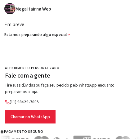
Mega Hair na Web - Cab
Mega Hair na Web
Em breve
Estamos preparando algo especial
ATENDIMENTO PERSONALIZADO
Fale com a gente
Tire suas dúvidas ou faça seu pedido pelo WhatsApp enquanto
preparamos a loja.
(11) 98429-7005
Chamar no WhatsApp
PAGAMENTO SEGURO
Aceitamos Visa, Mastercard, Elo, American Expre