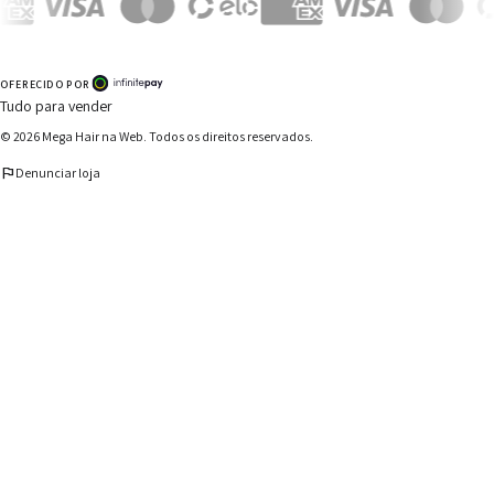
OFERECIDO POR
Tudo para vender
© 2026
Mega Hair na Web
. Todos os direitos reservados.
flag
Denunciar loja