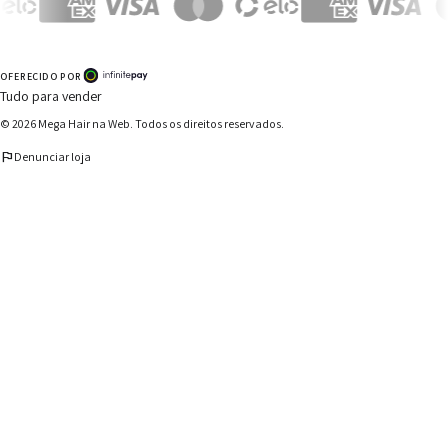
OFERECIDO POR
Tudo para vender
© 2026
Mega Hair na Web
. Todos os direitos reservados.
flag
Denunciar loja