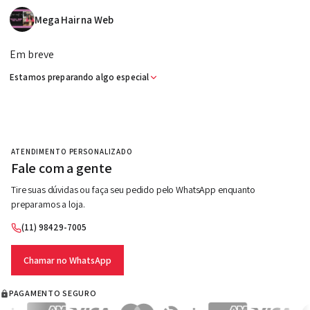
Mega Hair na Web - Cab
Mega Hair na Web
Em breve
Estamos preparando algo especial
ATENDIMENTO PERSONALIZADO
Fale com a gente
Tire suas dúvidas ou faça seu pedido pelo WhatsApp enquanto
preparamos a loja.
(11) 98429-7005
Chamar no WhatsApp
PAGAMENTO SEGURO
Aceitamos Visa, Mastercard, Elo, American Expre