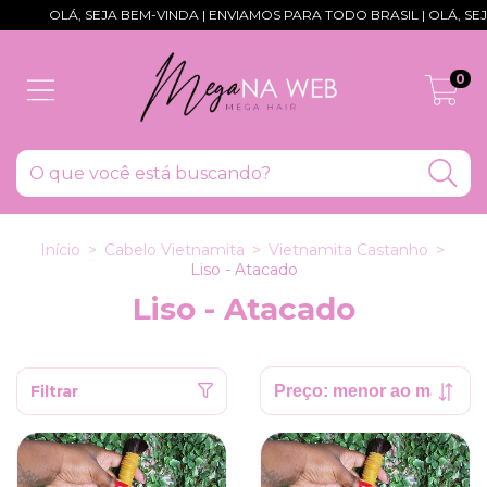
OLÁ, SEJA BEM-VINDA | ENVIAMOS PARA TODO BRASIL | OLÁ, SEJA
0
Início
>
Cabelo Vietnamita
>
Vietnamita Castanho
>
Liso - Atacado
Liso - Atacado
Filtrar