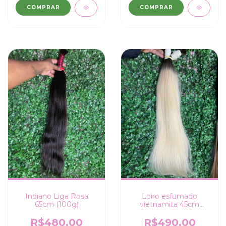
COMPRAR
COMPRAR
Indiano Liga Rosa
Loiro esfumado
65cm (100g)
vietnamita 45cm
(100g)
R$480,00
R$490,00