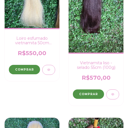
Loiro esfumado
vietnamita 50cm
(100g)
R$550,00
Vietnamita liso -
selado 55cm (100g)
COMPRAR
R$570,00
COMPRAR