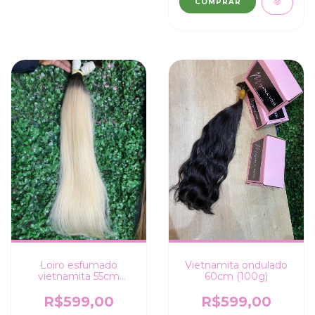
COMPRAR
Loiro esfumado
Vietnamita ondulado
vietnamita 55cm
60cm (100g)
(100g)
R$599,00
R$599,00