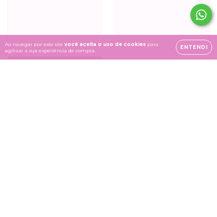
Ao navegar por este site
você aceita o uso de cookies
para
ENTENDI
agilizar a sua experiência de compra.
Vietnamita ondulado
55cm 250g
Cacho permanentado
55cm (500g)
R$1.425,00
R$1.590,00
COMPRAR
COMPRAR