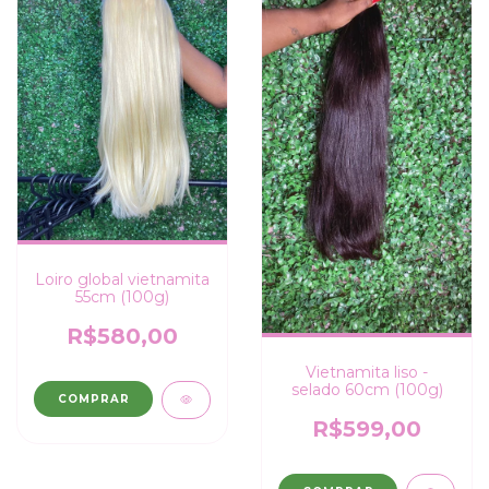
Loiro global vietnamita
55cm (100g)
R$580,00
Vietnamita liso -
selado 60cm (100g)
COMPRAR
R$599,00