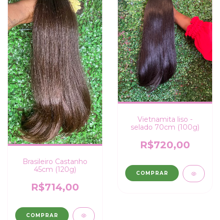
Vietnamita liso -
selado 70cm (100g)
R$720,00
Brasileiro Castanho
45cm (120g)
COMPRAR
R$714,00
COMPRAR