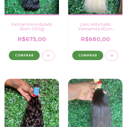
Vietnamita ondulado
Loiro esfumado
65cm (100g)
Vietnamita 60cm
(100g)
R$675,00
R$680,00
COMPRAR
COMPRAR