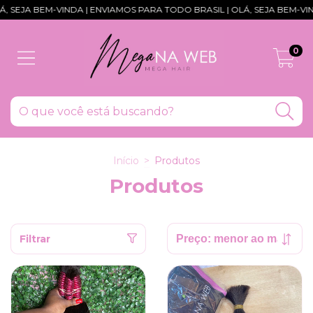
ENVIAMOS PARA TODO BRASIL | OLÁ, SEJA BEM-VINDA | ENVIAMOS PARA
0
Início
>
Produtos
Produtos
Filtrar