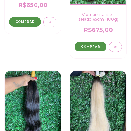
R$650,00
Vietnamita liso -
selado 65cm (100g)
COMPRAR
R$675,00
COMPRAR