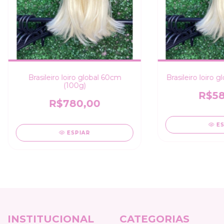
Brasileiro loiro global 60cm
Brasileiro loiro 
(100g)
R$58
R$780,00
E
ESPIAR
INSTITUCIONAL
CATEGORIAS