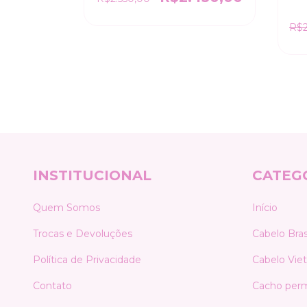
amita 70cm
R$2
250,00
INSTITUCIONAL
CATEG
Quem Somos
Início
Trocas e Devoluções
Cabelo Brasi
Política de Privacidade
Cabelo Vie
Contato
Cacho per