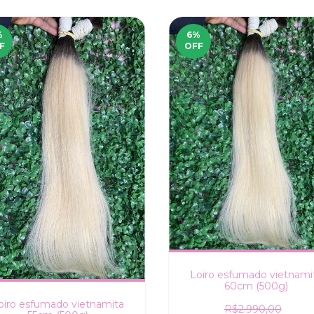
%
6
%
F
OFF
Loiro esfumado vietnami
60cm (500g)
oiro esfumado vietnamita
R$2.990,00