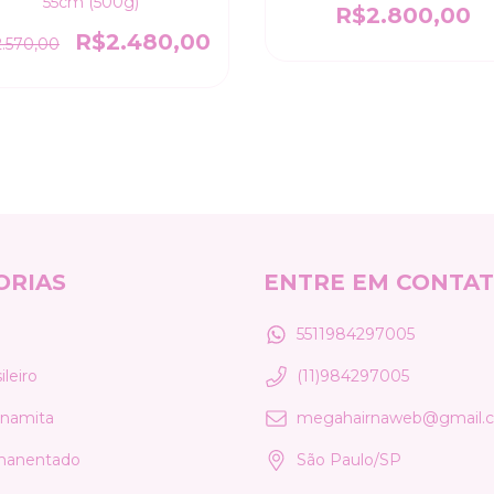
55cm (500g)
R$2.800,00
R$2.480,00
.570,00
ORIAS
ENTRE EM CONTA
5511984297005
leiro
(11)984297005
tnamita
megahairnaweb@gmail.
manentado
São Paulo/SP