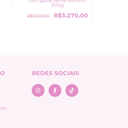
Loiro global vietnamita 65cm
(500g)
R$3.270,00
R$3.360,00
TO
REDES SOCIAIS
com