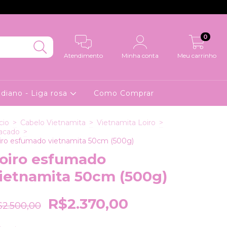
0
Atendimento
Minha conta
Meu carrinho
ndiano - Liga rosa
Como Comprar
cio
>
Cabelo Vietnamita
>
Vietnamita Loiro
>
acado
>
iro esfumado vietnamita 50cm (500g)
oiro esfumado
ietnamita 50cm (500g)
R$2.370,00
$2.500,00