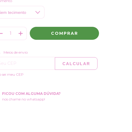
cimento
ALTERAR CEP
regas para o CEP:
Meios de envio
CALCULAR
o sei meu CEP
FICOU COM ALGUMA DÚVIDA?
nos chame no whatsapp!