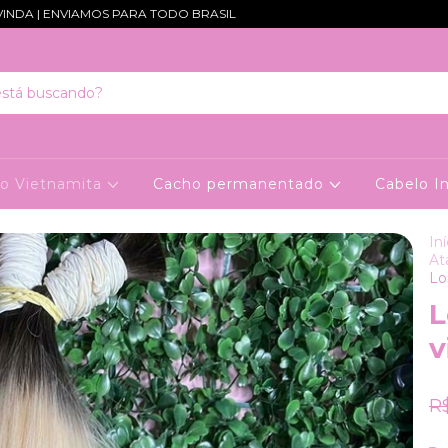
VIAMOS PARA TODO BRASIL
lo Vietnamita
Cacho permanentado
Cabelo I
Iní
At
Lo
L
v
R