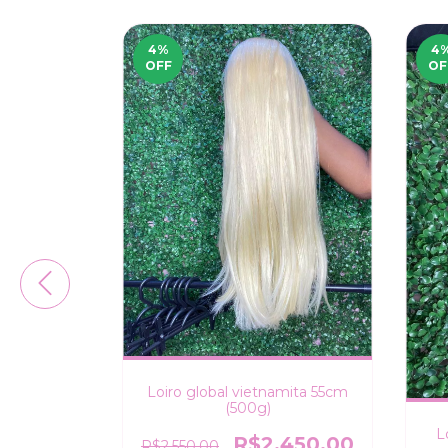
4
%
4
OFF
OF
Loiro global vietnamita 55cm
(500g)
L
R$2.450,00
R$2.550,00